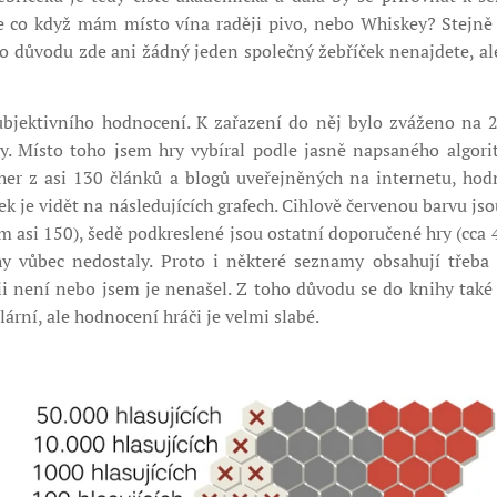
 co když mám místo vína raději pivo, nebo Whiskey? Stejně 
oho důvodu zde ani žádný jeden společný žebříček nenajdete, ale
jektivního hodnocení. K zařazení do něj bylo zváženo na 2
. Místo toho jsem hry vybíral podle jasně napsaného algori
her z asi 130 článků a blogů uveřejněných na internetu, h
dek je vidět na následujících grafech. Cihlově červenou barvu js
em asi 150), šedě podkreslené jsou ostatní doporučené hry (cca 4
y vůbec nedostaly. Proto i některé seznamy obsahují třeba 
i není nebo jsem je nenašel. Z toho důvodu se do knihy tak
lární, ale hodnocení hráči je velmi slabé.