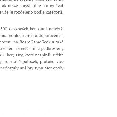
tak nelze smysluplně porovnávat
 vše je rozděleno podle kategorií,
500 deskových her a ani největší
tmu, zohledňujícího doporučení a
odnocení na BoardGameGeek a také
ou v něm i v celé knize podkresleny
50 her). Hry, které nesplnili určité
jenom 5-6 položek, protože více
é nedostaly ani hry typu Monopoly