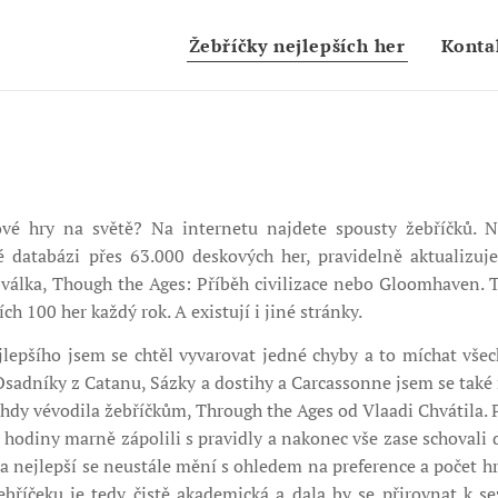
Žebříčky nejlepších her
Konta
ové hry na světě? Na internetu najdete spousty žebříčků. N
databázi přes 63.000 deskových her, pravidelně aktualizuj
á válka, Though the Ages: Příběh civilizace nebo Gloomhaven
h 100 her každý rok. A existují i jiné stránky.
lepšího jsem se chtěl vyvarovat jedné chyby a to míchat vše
Osadníky z Catanu, Sázky a dostihy a Carcassonne jsem se také
tehdy vévodila žebříčkům, Through the Ages od Vlaadi Chvátila. 
 hodiny marně zápolili s pravidly a nakonec vše zase schovali d
za nejlepší se neustále mění s ohledem na preference a počet hr
bříčeku je tedy čistě akademická a dala by se přirovnat k s