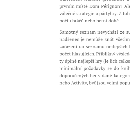
prvním místě Dom Pérignon? Ale
válečné strategie a pártyhry. Z t
počtu hráčů nebo herní době.
Samotný seznam nevychází ze sub
nadšenec je nemůže znát všechny
zařazení do seznamu nejlepších 
počet hlasujících. Přibližný výsle
ty úplně nejlepší hry (je jich celk
minimální požadavky se do knih
doporučených her v dané kategori
nebo Activity, byť jsou velmi popu