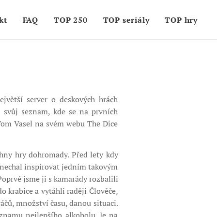
kt
FAQ
TOP 250
TOP seriály
TOP hry
ejvětší server o deskových hrách
e svůj seznam, kde se na prvních
. Tom Vasel na svém webu The Dice
chny hry dohromady. Před lety kdy
 nechal inspirovat jedním takovým
Poprvé jsme ji s kamarády rozbalili
o krabice a vytáhli raději Člověče,
áčů, množství času, danou situaci.
eznamu nejlepšího alkoholu. Je na