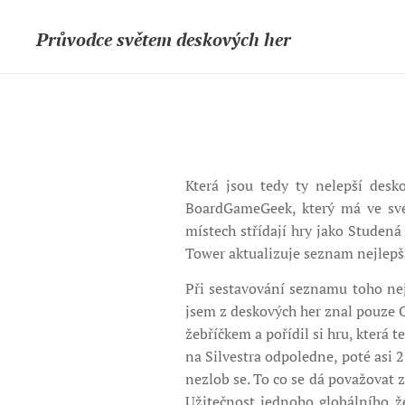
Průvodce světem deskových her
Která jsou tedy ty nelepší desk
BoardGameGeek, který má ve své 
místech střídají hry jako Studen
Tower aktualizuje seznam nejlepšíc
Při sestavování seznamu toho nej
jsem z deskových her znal pouze 
žebříčkem a pořídil si hru, která 
na Silvestra odpoledne, poté asi 2
nezlob se. To co se dá považovat 
Užitečnost jednoho globálního že